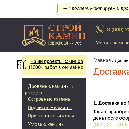
— Продаем, монтируем и прои
8 (800) 
Монтаж камин
Главная
/ Достав
Наши проекты каминов
(1000+ работ в он-лайне)
Доставк
Дровяные камины
(
развернуть)
Островные камины
1.
Доставка по
Подвесные камины
Товар, приобре
Пристенные камины
день после офо
(800) 250-70-9
Угловые камины