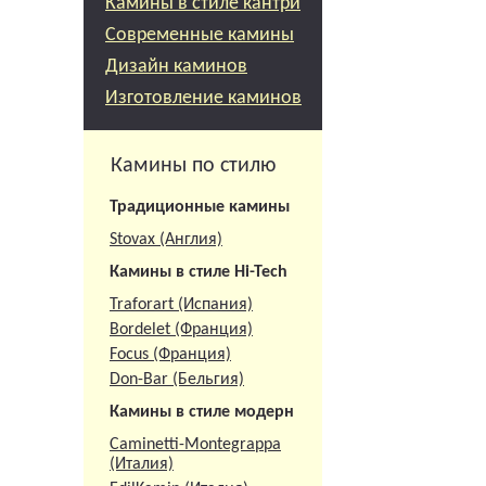
Камины в стиле кантри
Современные камины
Дизайн каминов
Изготовление каминов
Камины по стилю
Традиционные камины
Stovax (Англия)
Камины в стиле Hi-Tech
Traforart (Испания)
Bordelet (Франция)
Focus (Франция)
Don-Bar (Бельгия)
Камины в стиле модерн
Caminetti-Montegrappa
(Италия)