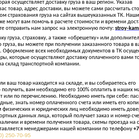
рая осуществляет доставку груза в ваш регион. Указав
ас товар, адрес доставки, вы можете сами рассчитать ст
етом страхования груза на сайтах вышеуказанных ТК. Наш
е могут вам помочь в расчете стоимости и времени доста
те отправить нам запрос на электронную почту:
stroy-kam
вку груза, страховку, а также «обрешетку» или дополните
о груза, вы можете при получении заказанного товара в 
е. Оформление всех необходимых документов в ТК осуще
ры, которые осуществляют доставку оплаченного вами то
на склад транспортной компании.
сли ваш товар находится на складе, и вы собираетесь его
 получить, вам необходимо его 100% оплатить в наших м
т или по перечислению. Необходимо иметь при себе: пас
дные, знать номер оплаченного счета или иметь его коп
 физических и юридических лиц необходимо иметь довер
ортных данных лица, который получает заказ и номер сче
аличии и времени получения товара, схемы проезда на с
ставляется менеджерами нашей компании по телефону
+7
0) 250-70-95