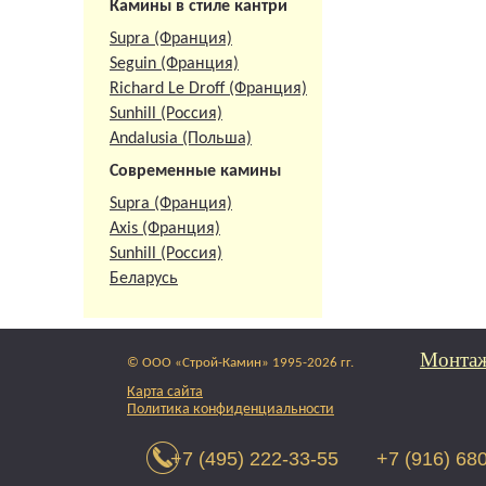
Камины в стиле кантри
Supra (Франция)
Seguin (Франция)
Richard Le Droff (Франция)
Sunhill (Россия)
Andalusia (Польша)
Современные камины
Supra (Франция)
Axis (Франция)
Sunhill (Россия)
Беларусь
Монтаж
© ООО «Строй-Камин» 1995-2026 гг.
Карта сайта
Политика конфиденциальности
+7 (495) 222-33-55
+7 (916) 68