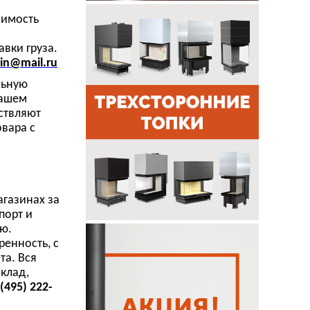
оимость
и
вки груза.
in@mail.ru
льную
вашем
ствляют
вара с
агазинах за
порт и
ию.
енность, с
та. Вся
клад,
(495) 222-