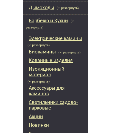
Дымоходы
( развернуть)
Барбекю и Кухни
(
развернуть)
Электрические камины
( развернуть)
Биокамины
( развернуть)
Кованные изделия
Изоляционный
материал
( развернуть)
Аксессуары для
каминов
Светильники садово-
парковые
Акции
Новинки