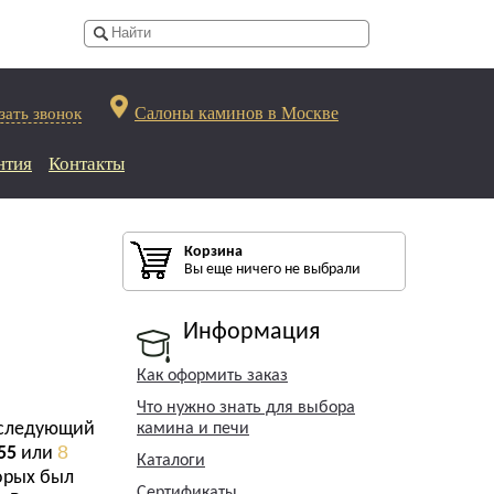
Салоны каминов в Москве
зать звонок
нтия
Контакты
Корзина
Вы еще ничего не выбрали
Информация
Как оформить заказ
Что нужно знать для выбора
 следующий
камина и печи
8
55
или
Каталоги
торых был
Сертификаты