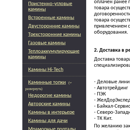
оплачен ранее 
Пристенно-угловые
товара осущест
камины
договоренности
Встроенные камины
товара осущест
Двусторонние камины
привлечением с
оборудования.
Трехсторонние камины
Газовые камины
2.
Доставка в р
Теплоаккумулирующие
камины
Доставка товар
специализирова
Камины Hi-Tech
- Деловые лин
Каминные топки
(
- Автотрейдинг
развернуть)
- ПЭК
Недорогие камины
- ЖелДорЭкспе
Авторские камины
- Байкал-Серви
Камины в интерьере
- Северо-Запад
- ТК Кит.
Камины для дачи
По желанию зак
Мраморные порталы