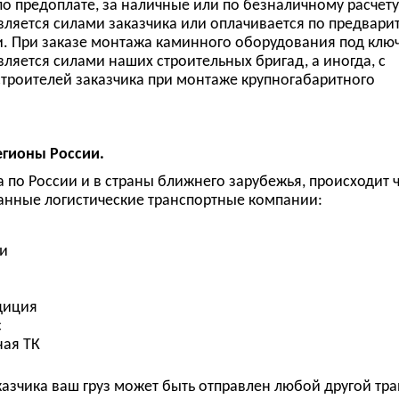
по предоплате, за наличные или по безналичному расчету
вляется силами заказчика или оплачивается по предвари
. При заказе монтажа каминного оборудования под ключ,
вляется силами наших строительных бригад, а иногда, с
троителей заказчика при монтаже крупногабаритного
егионы России.
а по России и в страны ближнего зарубежья, происходит 
нные логистические транспортные компании:
ии
диция
с
ная ТК
азчика ваш груз может быть отправлен любой другой тр