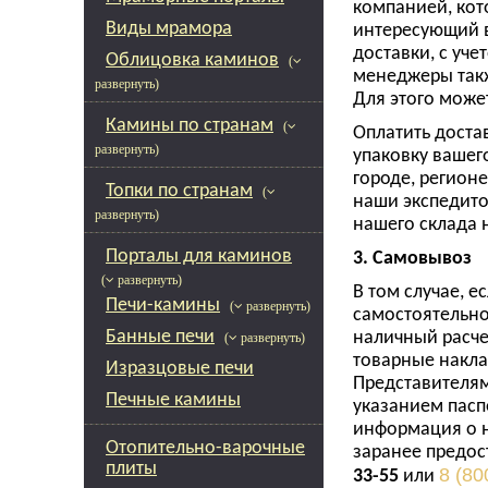
компанией, кото
Виды мрамора
интересующий в
доставки, с уч
Облицовка каминов
(
менеджеры такж
развернуть)
Для этого може
Камины по странам
(
Оплатить доста
развернуть)
упаковку вашег
городе, регион
Топки по странам
(
наши экспедито
развернуть)
нашего склада 
Порталы для каминов
3. Самовывоз
( развернуть)
В том случае, е
Печи-камины
( развернуть)
самостоятельно
Банные печи
наличный расче
( развернуть)
товарные накла
Изразцовые печи
Представителям
Печные камины
указанием пасп
информация о н
Отопительно-варочные
заранее предо
плиты
8 (80
33-55
или