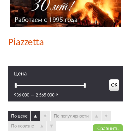
Piazzetta
Цена
936 000
—
2 565 000
По цене
По популярности
По новизне
Сравнить