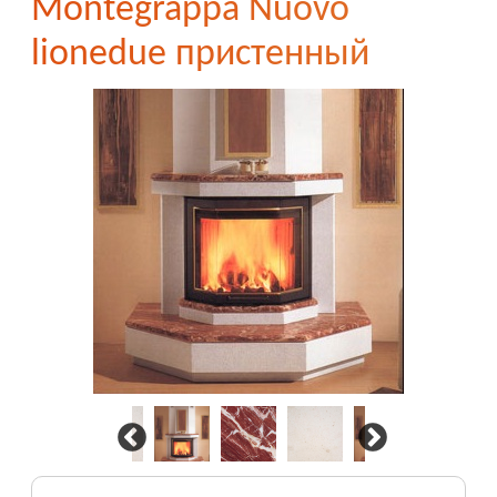
Montegrappa Nuovo
lionedue пристенный