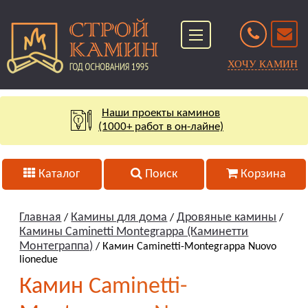
ХОЧУ КАМИН
Наши проекты каминов
(1000+ работ в он-лайне)
Каталог
Поиск
Корзина
Главная
Камины для дома
Дровяные камины
/
/
/
Камины Caminetti Montegrappa (Каминетти
Монтеграппа)
/ Камин Caminetti-Montegrappa Nuovo
lionedue
Камин Caminetti-