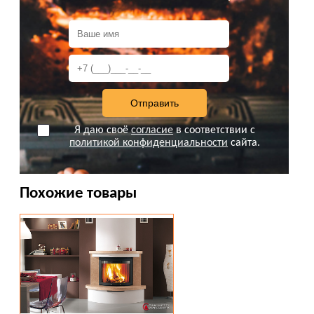
Срок изготовления и поставки камина Nuovo
lionedue:
наличие на складе.
Примеры установки пристенных каминов под
ключ, вы можете посмотреть в разделе :
Камины
фото. Наши проекты
.
Осуществляем поставку камина в любой регион
России, Казахстан, Украину, Беларусь.
Я даю своё
согласие
в соответствии с
Выполняем все работы по монтажу (шеф-монтаж)
политикой конфиденциальности
сайта.
камина с гарантией и "под ключ".
Вся представленная на сайте информация не
Похожие товары
является публичной офертой.