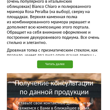
(очень популярного в итальянских
облицовках) Bianco Chiaro и полированного
мрамора Rosa Peralba (на выбор), сверху на
площадках. Верхняя каменная полка
из комбинированного мрамора украшает и
дополняет всю композицию этого портала.
Обращает на себя внимание оформление и
построение двухуровневого подиума. Все очень
стильно и элегантно.
Дровяная топка с призматическим стеклом, как
правило, имеет два вида открывания дверцы -
вверх и вбок, что особенно удобно для
Читать далее
любителей открытого огня в камине. В более
бюджетном варианте можно установить вставку
только с боковым открыванием.
Получение консультации
Возможно изготовление портала для камина из
других пород натурального камня, изменение
по данной продукции
габаритных размеров каминной облицовки,
внесение изменений в дизайн камина, установка
Оставьте свои контактные данные, и мы
дровяной топки на выбор заказчика и адаптацию
свяжемся с Вами в ближайшее время.
под биокамины и электрические камины.