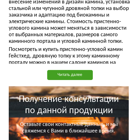
внесение изменений в дизайн камина, установка
стальной или чугунной дровяной топки на выбор
заказчика и адаптацию под биокамины и
электрические камины. Стоимость пристенно-
углового камина может меняться в зависимости
от выбранных материалов, размеров самого
каминного портала и угловой каминной топки.
Посмотреть и купить пристенно-угловой камин
Гейстхед, дровяную топку к этому каминному
порталу можно в нашем
салоне каминов на
Павелецкой
набережной.
Читать далее
Срок изготовления и поставки камина Гейстхед:
1,0 месяц.
Вся представленная на сайте информация не
Получение консультации
является публичной офертой.
по данной продукции
Оставьте свои контактные данные, и мы
свяжемся с Вами в ближайшее время.