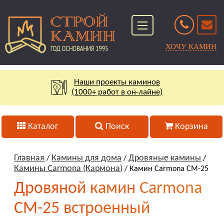
ХОЧУ КАМИН
Наши проекты каминов
(1000+ работ в он-лайне)
Каталог
Поиск
Корзина
Главная
Камины для дома
Дровяные камины
/
/
/
Камины Carmona (Кармона)
/ Камин Carmona CM-25
Дровяной камин Carmona
CM-25 встроенный