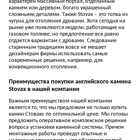
Stovax в нашей компании
Важным преимуществом нашей компании
является то, что мы предложим не только купить
камин Стовакс по оптимальной цене. Мы готовы
предложить оперативное комплексное решение
вопроса установки каминной системы. Причем
монтажные работы проведут опытные и
надежные специалисты, что обеспечит долгий
срок безупречной работы стильного очага. Наша
компания имеет большой опыт работы в этой
сфере, включая установку дымоходов, кладку
каминов в любых помещениях. Все работы
проводятся в соответствии с имеющимися
требованиями в строго оговоренные сроки.
Важно подчеркнуть, что сотрудники фирмы
проходят стажировку в странах Европы, на
фирмах, поставляющих оборудование, то есть
знают и выполняют все требования
производителей.