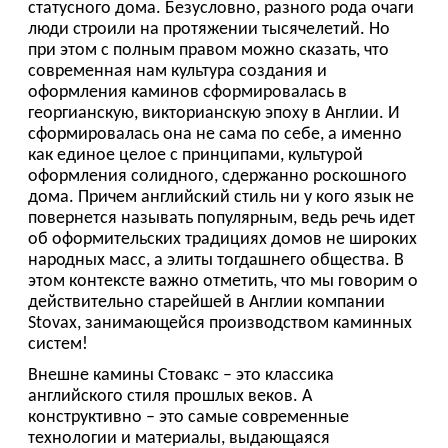
этом контексте важно отметить, что мы говорим о
действительно старейшей в Англии компании
Stovax, занимающейся производством каминных
систем!
Внешне камины Стовакс – это классика
английского стиля прошлых веков. А
конструктивно – это самые современные
технологии и материалы, выдающаяся
экономичность, удобство и практичность!
Отметим, что в модельном ряду бренда имеется
немалое число очагов с дистанционным
управлением.
Особенности каминов Stovax
(Англия)
На протяжении многих лет производимые
компанией модели продолжают пользоваться
высоким авторитетом и спросом со стороны
обстоятельных и требовательных, обладающих
высоким вкусом владельцев домов. Камины