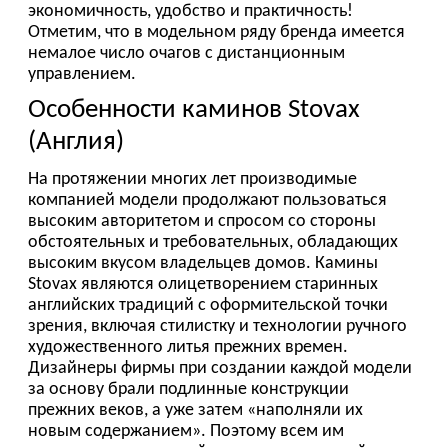
Stovax являются олицетворением старинных
английских традиций с оформительской точки
зрения, включая стилистку и технологии ручного
художественного литья прежних времен.
Дизайнеры фирмы при создании каждой модели
за основу брали подлинные конструкции
прежних веков, а уже затем «наполняли их
новым содержанием». Поэтому всем им
характерен массивный портал, отделанный
камнем или деревом, богато украшенный
сложными деталями. Также Stovax – это топка из
чугуна для отопления дровами. Хотя сегодня на
рынке уже появляются модели, работающие на
газовом топливе, но предпочтение все равно
отдается вариантам с дровами. Следование
старинным традициям вовсе не мешает
дизайнерам фирмы использовать самые
современные решения, например, для
конвекционного отопления.
Преимущества покупки английского камина