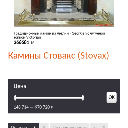
Цена
148 714
—
970 720
По цене
По популярности
По новизне
Сравнить