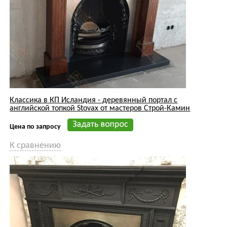
К сравнению
Английский чугунный камин Stovax William IV Cast Iron с
топкой Adelaide в салоне Стройкамин
Цена по запросу
К сравнению