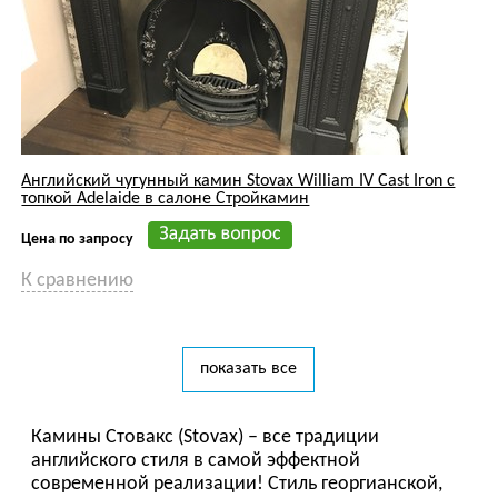
показать все
Камины Стовакс (Stovax) – все традиции
английского стиля в самой эффектной
современной реализации! Стиль георгианской,
викторианской эпох и сегодня остается
основным выбором при оформлении солидных
гостиных, библиотек, кабинетов. Модели от
авторитетнейшего английского бренда в этом
случае оказываются просто незаменимыми!
Чтобы выбрать и купить камин Stovax по
оптимальной цене, провести профессиональный
монтаж каминной системы «под ключ»,
предлагаем воспользоваться услугами нашей
компании.
Купить камин Stovax (Стовакс) -