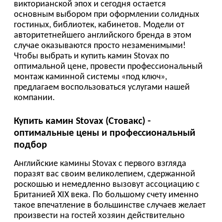
оптимальные цены и профессиональный
подбор
Английские камины Stovax с первого взгляда
поразят вас своим великолепием, сдержанной
роскошью и немедленно вызовут ассоциацию с
Британией XIX века. По большому счету именно
такое впечатление в большинстве случаев желает
произвести на гостей хозяин действительно
статусного дома. Безусловно, разного рода очаги
люди строили на протяжении тысячелетий. Но
при этом с полным правом можно сказать, что
современная нам культура создания и
оформления каминов сформировалась в
георгианскую, викторианскую эпоху в Англии. И
сформировалась она не сама по себе, а именно
как единое целое с принципами, культурой
оформления солидного, сдержанно роскошного
дома. Причем английский стиль ни у кого язык не
повернется называть популярным, ведь речь идет
об оформительских традициях домов не широких
народных масс, а элиты тогдашнего общества. В