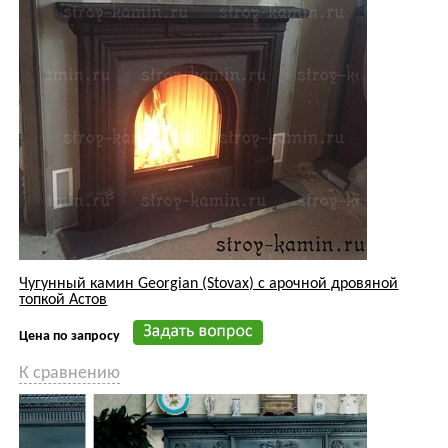
Чугунный камин Georgian (Stovax) с арочной дровяной
топкой Астов
Цена по запросу
К сравнению
Камин Stovax William IV Cast Iron Mantel встроенный