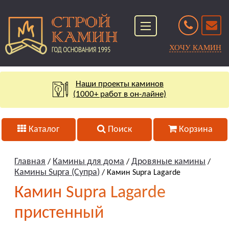
ХОЧУ КАМИН
Наши проекты каминов
(1000+ работ в он-лайне)
Каталог
Поиск
Корзина
Главная
Камины для дома
Дровяные камины
/
/
/
Камины Supra (Супра)
/ Камин Supra Lagarde
Камин Supra Lagarde
пристенный