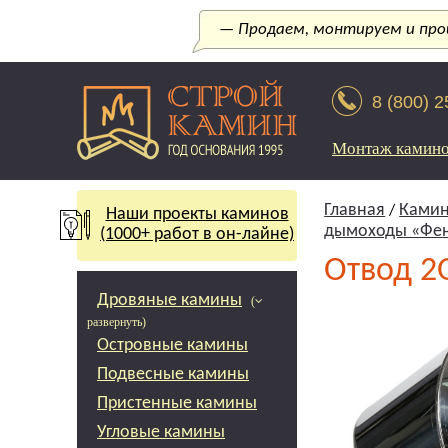
— Продаем, монтируем и прои
8 (800) 
Монтаж камин
Главная
Камин
/
Наши проекты каминов
дымоходы «Фе
(1000+ работ в он-лайне)
Отвод 2
Дровяные камины
(
развернуть)
Островные камины
Подвесные камины
Пристенные камины
Угловые камины