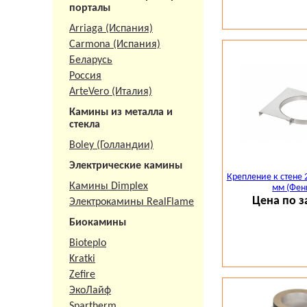
порталы
Arriaga (Испания)
Carmona (Испания)
Беларусь
Россия
ArteVero (Италия)
Камины из металла и
стекла
Boley (Голландии)
Электрические камины
Крепление к стене 
Камины Dimplex
мм (Фен
Цена по з
Электрокамины RealFlame
Биокамины
Bioteplo
Kratki
Zefire
ЭкоЛайф
Spartherm