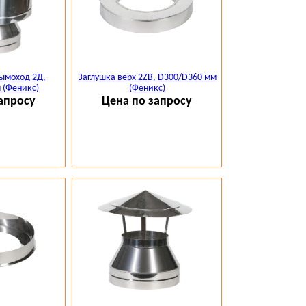
ымоход 2Д,
Заглушка верх 2ZB, D300/D360 мм
 (Феникс)
(Феникс)
апросу
Цена по запросу