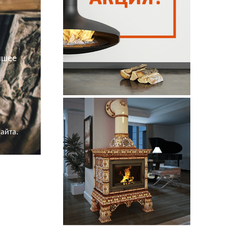
йшее
айта.