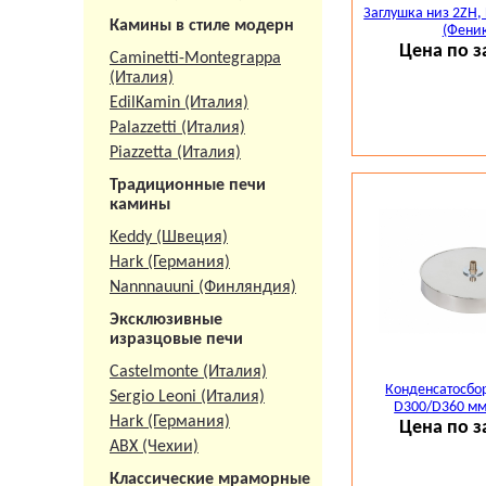
Заглушка низ 2ZН,
Камины в стиле модерн
(Феник
Цена по з
Caminetti-Montegrappa
(Италия)
EdilKamin (Италия)
Palazzetti (Италия)
Piazzetta (Италия)
Традиционные печи
камины
Keddy (Швеция)
Hark (Германия)
Nannnauuni (Финляндия)
Эксклюзивные
изразцовые печи
Castelmonte (Италия)
Конденсатосбо
Sergio Leoni (Италия)
D300/D360 мм
Hark (Германия)
Цена по з
АВХ (Чехии)
Классические мраморные