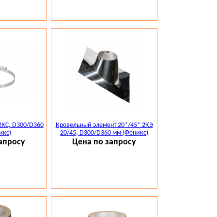
2КС, D300/D360
Кровельный элемент 20*/45* 2КЭ
икс)
20/45, D300/D360 мм (Феникс)
апросу
Цена по запросу