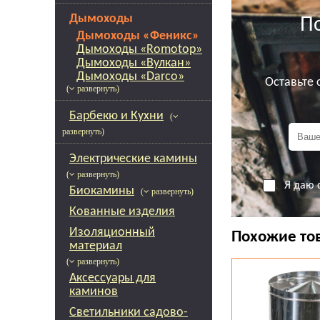
Дымоходы
П
Дымоходы «Феникс»
Дымоходы «Romotop»
Дымоходы «Вулкан»
Дымоходы «Darco»
Оставьте
( развернуть)
Барбекю и Кухни
(
развернуть)
Электрические камины
( развернуть)
Я даю 
Биокамины
( развернуть)
Кованные изделия
Изоляционный
Похожие то
материал
( развернуть)
Аксессуары для
каминов
Светильники садово-