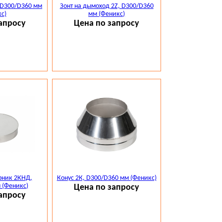
 D300/D360 мм
Зонт на дымоход 2Z, D300/D360
с)
мм (Феникс)
апросу
Цена по запросу
рник 2КНД,
Конус 2К, D300/D360 мм (Феникс)
 (Феникс)
Цена по запросу
апросу