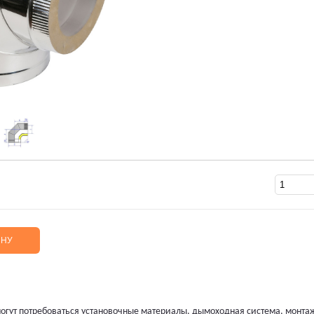
ИНУ
огут потребоваться установочные материалы, дымоходная система, монта