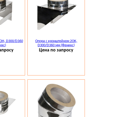
ОН, D300/D360
Опора с кронштейном 2ОК,
икс)
D300/D360 мм (Феникс)
апросу
Цена по запросу