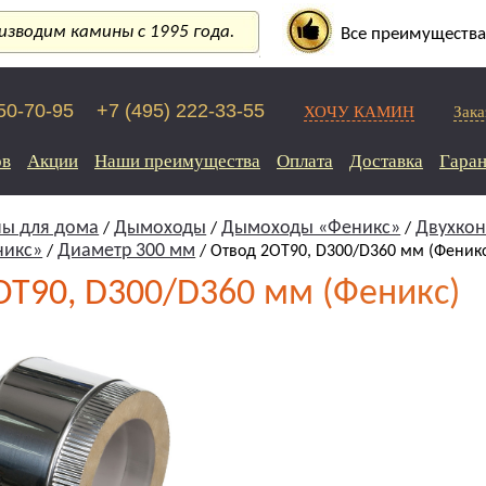
зводим камины с 1995 года.
Все преимущества
250-70-95
+7 (495) 222-33-55
ХОЧУ КАМИН
Зака
ов
Акции
Наши преимущества
Оплата
Доставка
Гаран
ы для дома
Дымоходы
Дымоходы «Феникс»
Двухкон
/
/
/
никс»
Диаметр 300 мм
/
/ Отвод 2ОТ90, D300/D360 мм (Феник
ОТ90, D300/D360 мм (Феникс)