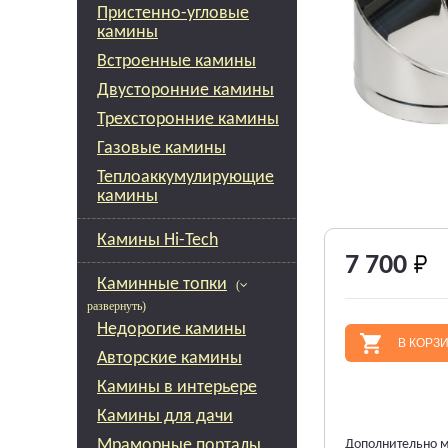
Пристенно-угловые
камины
Встроенные камины
Двусторонние камины
Трехсторонние камины
Газовые камины
Теплоаккумулирующие
камины
Камины Hi-Tech
7 700
Каминные топки
(
развернуть)
Недорогие камины
В КОРЗ
Авторские камины
Камины в интерьере
Камины для дачи
Мраморные порталы
Дополнительно м