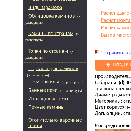
Виды мрамора
Расчет дымо
Облицовка каминов
(
Расчет монт
развернуть)
Расчет камин
Камины по странам
(
Вызов масте
развернуть)
Топки по странам
(
Сохранить в 
развернуть)
НАЗАД В 
Порталы для каминов
( развернуть)
Производитель:
Печи-камины
Габариты: (d) 300
( развернуть)
Толщина стенки:
Банные печи
( развернуть)
Диаметр дымохо
Изразцовые печи
Материалы: сталь
Печные камины
Цвет корпуса: 
Доп. опции: стал
Отопительно-варочные
плиты
Вся представле