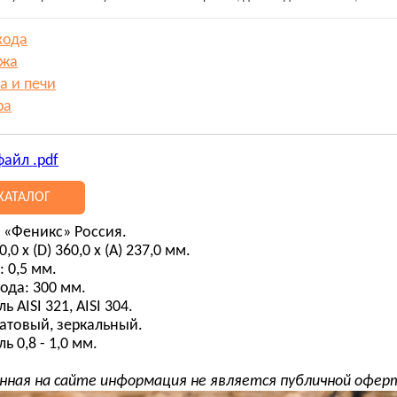
хода
ажа
а и печи
ра
файл .pdf
КАТАЛОГ
 «Феникс» Россия.
,0 х (D) 360,0 х (А) 237,0 мм.
 0,5 мм.
да: 300 мм.
 AISI 321, AISI 304.
матовый, зеркальный.
ь 0,8 - 1,0 мм.
нная на сайте информация не является публичной офер