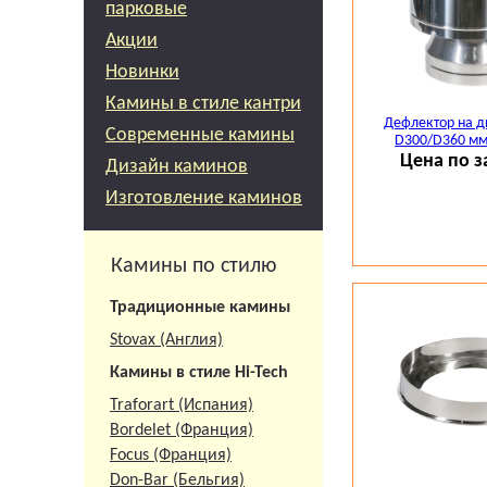
парковые
Акции
Новинки
Камины в стиле кантри
Дефлектор на д
Современные камины
D300/D360 мм
Цена по з
Дизайн каминов
Изготовление каминов
Камины по стилю
Традиционные камины
Stovax (Англия)
Камины в стиле Hi-Tech
Traforart (Испания)
Bordelet (Франция)
Focus (Франция)
Don-Bar (Бельгия)