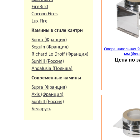
FireBird
Cocoon Fires
Lux Fire
Камины в стиле кантри
Supra (Франция)
Seguin (Франция)
Опора напольная 2
Richard Le Droff (Франция)
мм (Фен
Цена по з
Sunhill (Россия)
Andalusia (Польша)
Современные камины
Supra (Франция)
Axis (Франция)
Sunhill (Россия)
Беларусь