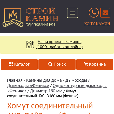
ХОЧУ КАМИН
Наши проекты каминов
(1000+ работ в он-лайне)
Каталог
Поиск
Корзина
Главная
Камины для дома
Дымоходы
/
/
/
Дымоходы «Феникс»
Одноконтурные дымоходы
/
«Феникс»
Диаметр 180 мм
/
/ Хомут
соединительный 1ХС, D180 мм (Феникс)
Хомут соединительный