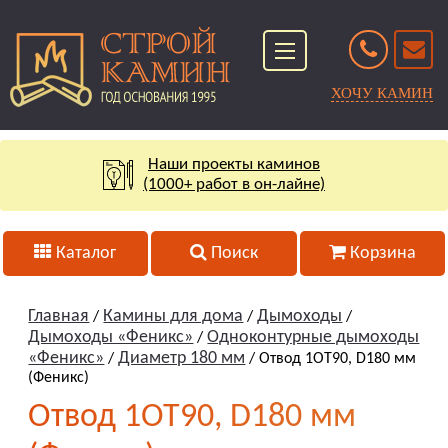
ХОЧУ КАМИН
Наши проекты каминов
(1000+ работ в он-лайне)
Каталог
Поиск
Корзина
Главная
Камины для дома
Дымоходы
/
/
/
Дымоходы «Феникс»
Одноконтурные дымоходы
/
«Феникс»
Диаметр 180 мм
/
/ Отвод 1ОТ90, D180 мм
(Феникс)
Отвод 1ОТ90, D180 мм