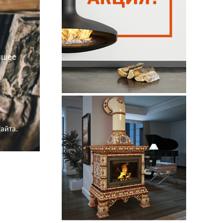
йшее
айта.