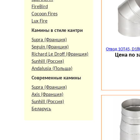
FireBird
Cocoon Fires
Lux Fire
Камины в стиле кантри
Supra (Франция)
Seguin (Франция)
Отвод 1ОТ45, D18
Richard Le Droff (Франция)
Цена по з
Sunhill (Россия)
Andalusia (Польша)
Современные камины
Supra (Франция)
Axis (Франция)
Sunhill (Россия)
Беларусь