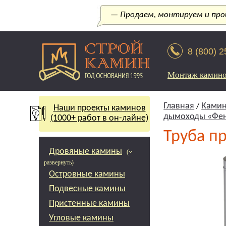
— Продаем, монтируем и прои
8 (800) 
Монтаж камин
Главная
Камин
/
Наши проекты каминов
дымоходы «Фе
(1000+ работ в он-лайне)
Труба п
Дровяные камины
(
развернуть)
Островные камины
Подвесные камины
Пристенные камины
Угловые камины