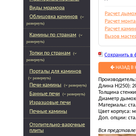
Виды мрамора
Расчет дымо
Облицовка каминов
(
Расчет монт
развернуть)
Расчет камин
Камины по странам
(
Вызов масте
развернуть)
Топки по странам
(
Сохранить в 
развернуть)
НАЗАД В 
Порталы для каминов
( развернуть)
Производитель:
Печи-камины
Длина Н(250): 2
( развернуть)
Толщина стенки:
Банные печи
( развернуть)
Диаметр дымохо
Изразцовые печи
Материалы: стал
Печные камины
Цвет корпуса: 
Доп. опции: ста
Отопительно-варочные
плиты
Вся представле