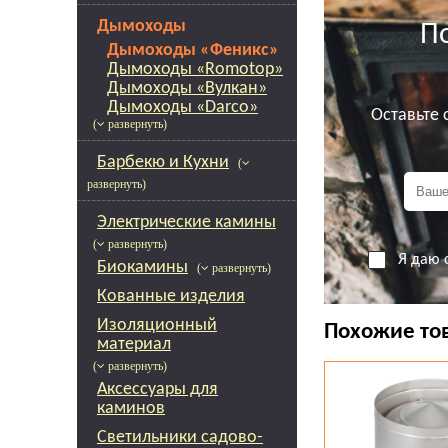
Дымоходы
П
Дымоходы «Феникс»
Дымоходы «Romotop»
Дымоходы «Вулкан»
Дымоходы «Darco»
Оставьте
( развернуть)
Барбекю и Кухни
(
развернуть)
Электрические камины
( развернуть)
Я даю 
Биокамины
( развернуть)
Кованные изделия
Изоляционный
Похожие то
материал
( развернуть)
Аксессуары для
каминов
Светильники садово-