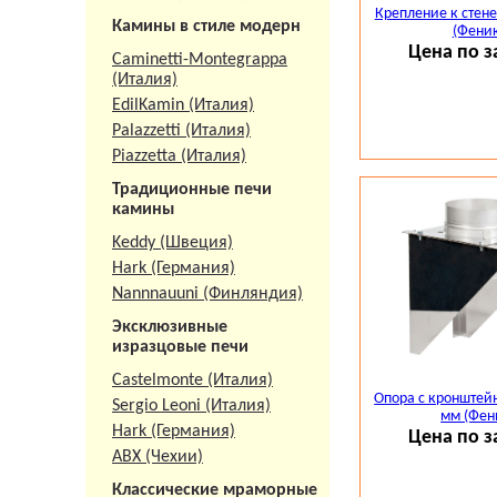
Крепление к стене
Камины в стиле модерн
(Феник
Цена по з
Caminetti-Montegrappa
(Италия)
EdilKamin (Италия)
Palazzetti (Италия)
Piazzetta (Италия)
Традиционные печи
камины
Keddy (Швеция)
Hark (Германия)
Nannnauuni (Финляндия)
Эксклюзивные
изразцовые печи
Castelmonte (Италия)
Опора с кронштей
Sergio Leoni (Италия)
мм (Фен
Hark (Германия)
Цена по з
АВХ (Чехии)
Классические мраморные