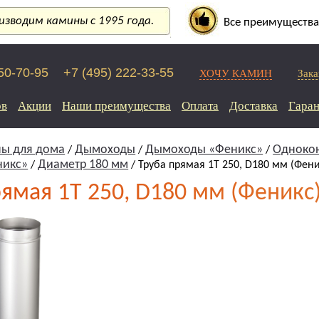
зводим камины с 1995 года.
Все преимущества
250-70-95
+7 (495) 222-33-55
ХОЧУ КАМИН
Зака
ов
Акции
Наши преимущества
Оплата
Доставка
Гаран
ы для дома
Дымоходы
Дымоходы «Феникс»
Одноко
/
/
/
никс»
Диаметр 180 мм
/
/ Труба прямая 1Т 250, D180 мм (Фени
рямая 1Т 250, D180 мм (Феникс