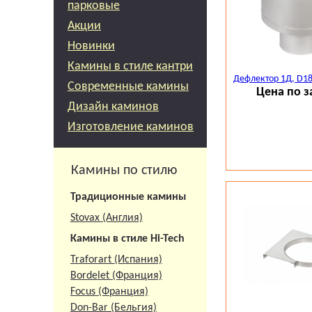
парковые
Акции
Новинки
Камины в стиле кантри
Дефлектор 1Д, D18
Современные камины
Цена по з
Дизайн каминов
Изготовление каминов
Камины по стилю
Традиционные камины
Stovax (Англия)
Камины в стиле Hi-Tech
Traforart (Испания)
Bordelet (Франция)
Focus (Франция)
Don-Bar (Бельгия)