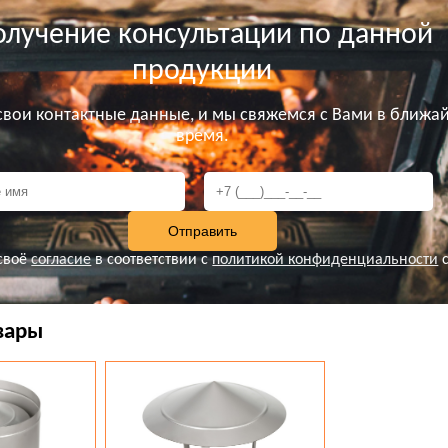
олучение консультации по данной
продукции
 свои контактные данные, и мы свяжемся с Вами в ближа
время.
своё
согласие
в соответствии с
политикой конфиденциальности
с
вары