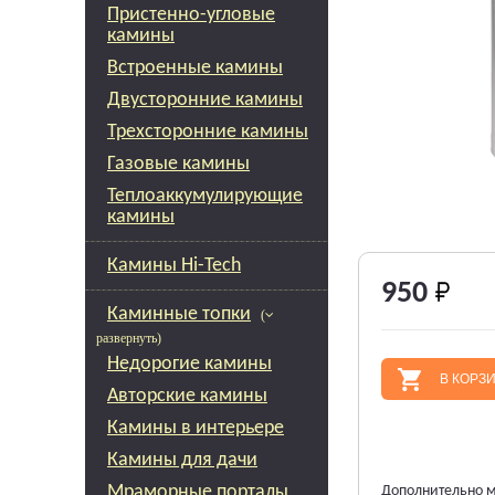
Пристенно-угловые
камины
Встроенные камины
Двусторонние камины
Трехсторонние камины
Газовые камины
Теплоаккумулирующие
камины
Камины Hi-Tech
950
Каминные топки
(
развернуть)
Недорогие камины
В КОРЗ
Авторские камины
Камины в интерьере
Камины для дачи
Мраморные порталы
Дополнительно м