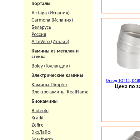
порталы
Arriaga (Испания)
Carmona (Испания)
Беларусь
Россия
ArteVero (Италия)
Камины из металла и
стекла
Boley (Голландии)
Электрические камины
Отвод 1ОТ15, D18
Камины Dimplex
Цена по з
Электрокамины RealFlame
Биокамины
Bioteplo
Kratki
Zefire
ЭкоЛайф
Spartherm