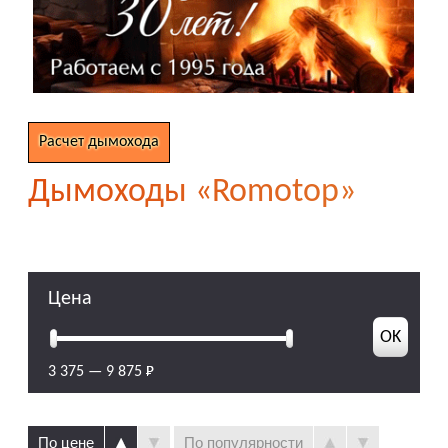
Расчет дымохода
Дымоходы «Romotop»
Цена
3 375
—
9 875
По цене
По популярности