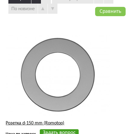
По новизне
Сравнить
Розетка d-150 mm (Romotop)