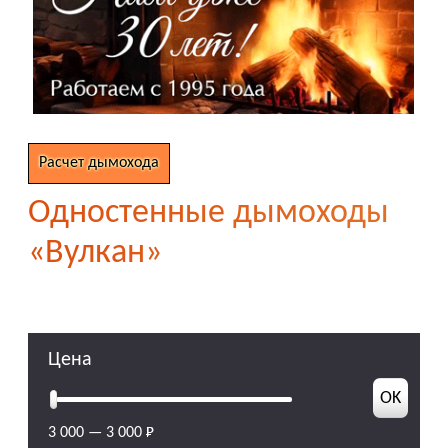
Расчет дымохода
Одностенные дымоходы
«Вулкан»
Цена
3 000
—
3 000