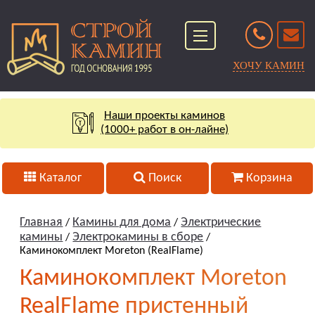
ХОЧУ КАМИН
Наши проекты каминов
(1000+ работ в он-лайне)
Каталог
Поиск
Корзина
Главная
Камины для дома
Электрические
/
/
камины
Электрокамины в сборе
/
/
Каминокомплект Moreton (RealFlame)
Каминокомплект Moreton
RealFlame пристенный