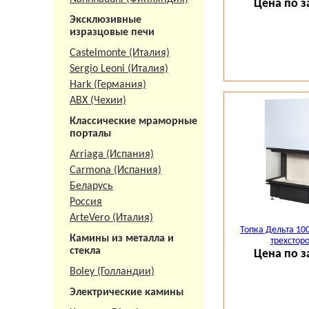
разделе "
Камин
Цена по з
Наши консульта
Эксклюзивные
камина) и мрам
изразцовые печи
гармонично смо
Castelmonte (Италия)
дымоход, рассч
Sergio Leoni (Италия)
Срок поставки Д
Hark (Германия)
Осуществляем п
АВХ (Чехии)
России, Украин
Классические мраморные
гарантией и по
порталы
Arriaga (Испания)
Вся представле
Carmona (Испания)
Беларусь
Россия
ArteVero (Италия)
Топка Дельта 10
Камины из металла и
трехстор
стекла
Цена по з
Boley (Голландии)
Электрические камины