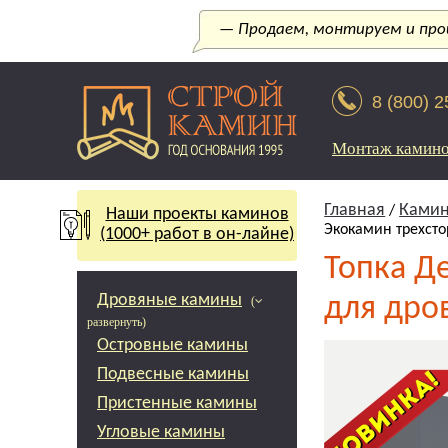
— Продаем, монтируем и прои
8 (800) 
Монтаж камин
Главная
Камин
/
Наши проекты каминов
Экокамин трехст
(1000+ работ в он-лайне)
Топка Д
Дровяные камины
для дро
(
развернуть)
Островные камины
Подвесные камины
Пристенные камины
Угловые камины