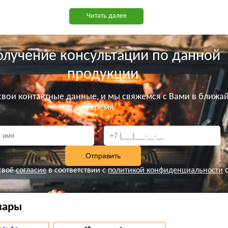
текла
600 мм, и одновременным подъемом вверх П-об
Читать далее
ерцы
(автоматическая фиксация в любом промежуточном
олучение консультации по данной
продукции
 свои контактные данные, и мы свяжемся с Вами в ближа
время.
своё
согласие
в соответствии с
политикой конфиденциальности
с
вары