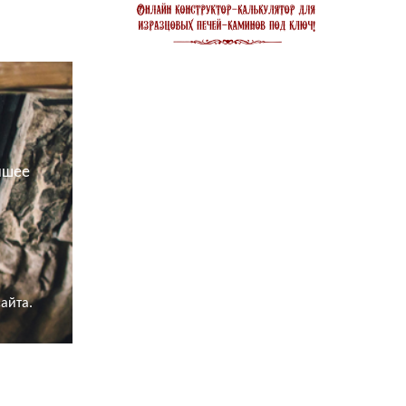
разной
йшее
айта.