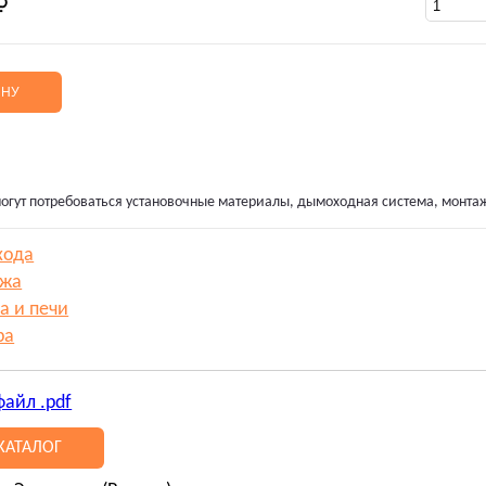
ИНУ
огут потребоваться установочные материалы, дымоходная система, монта
хода
ажа
а и печи
ра
файл .pdf
КАТАЛОГ