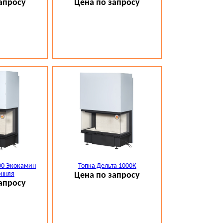
ы фото. Наши проекты
".
апросу
Цена по запросу
нты подберут Вам индивидуальную каминную облицовку 
орный портал определенного стиля, который будет
треться в интерьере гостиной, а также помогут скомплек
итать доставку и стоимость монтажа камина под ключ.
ельта 900:
наличие на складе в Москве.
оставку топок, каминных облицовок, дымоходов в любо
у, Казахстан, Беларусь. Работы по монтажу камина выпол
д ключ. Возможен шефмонтаж.
нная на сайте информация не является публичной офер
00 Экокамин
Топка Дельта 1000К
онняя
Цена по запросу
апросу