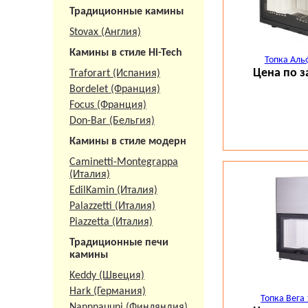
Традиционные камины
Stovax (Англия)
Камины в стиле Hi-Tech
Топка Аль
Цена по з
Traforart (Испания)
Bordelet (Франция)
Focus (Франция)
Don-Bar (Бельгия)
Камины в стиле модерн
Caminetti-Montegrappa
(Италия)
EdilKamin (Италия)
Palazzetti (Италия)
Piazzetta (Италия)
Традиционные печи
камины
Посмотреть и к
Keddy (Швеция)
салоне камино
Hark (Германия)
Фото каминов, 
Топка Вега
Nannnauuni (Финляндия)