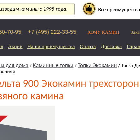
зводим камины с 1995 года.
Все преимущества
250-70-95
+7 (495) 222-33-55
ХОЧУ КАМИН
Зака
ов
Акции
Наши преимущества
Оплата
Доставка
Гаран
ы для дома
Каминные топки
Топки Экокамин
/
/
/ Топка Де
оронняя
ельта 900 Экокамин трехсторон
вяного камина