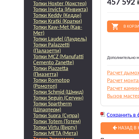
457 592
Топки Hoxter (Хокстер)
Топки Invicta (Инвикта)
Топки Keddy (Кедди)
Топки Kratki (Кратки)
В КОРЗ
Топки Kaw-Met (Кав-
Мет)
Топки Laudel (Лаудель)
Топки Palazzetti
(Палазетти)
Топки MCZ (Manufatti
Дополнительно м
Cemento Zanette)
Топки Piazzetta
Расчет дымо
(Пиазетта)
Топки Romotop
Расчет монт
(Ромотоп)
Расчет камин
Топки Schmid (Шмид)
Вызов масте
Топки Seguin (Сегуин)
Топки Spartherm
(Шпартерм)
Сохранить в 
Топки Supra (Супра)
Топки Totem (Тотем)
Топки Virtu (Вирту)
НАЗАД В 
Топки МЕТА (Мета)