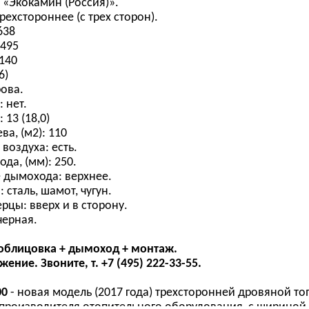
 «Экокамин (Россия)».
рехстороннее (с трех сторон).
638
1495
1140
6)
рова.
 нет.
 13 (18,0)
а, (м2): 110
воздуха: есть.
да, (мм): 250.
 дымохода: верхнее.
 сталь, шамот, чугун.
рцы: вверх и в сторону.
черная.
 облицовка + дымоход + монтаж.
ние. Звоните, т. +7 (495) 222-33-55.
00
- новая модель (2017 года) трехсторонней дровяной топ
 производителя отопительного оборудования, с шириной