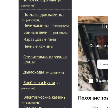
Топки по странам
(
мм и высотой с
развернуть)
стеклянной дв
положении).
Порталы для каминов
( развернуть)
П
Печи-камины
( развернуть)
Банные печи
( развернуть)
Изразцовые печи
Оставьте
Печные камины
Отопительно-варочные
плиты
Дымоходы
( развернуть)
Я даю 
Барбекю и Кухни
(
развернуть)
Электрические камины
Похожие то
( развернуть)