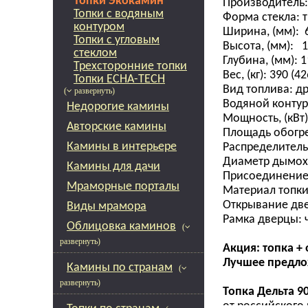
Топки Экокамин
Производитель:
Топки с водяным
Форма стекла: т
контуром
Ширина, (мм): 
Топки с угловым
Высота, (мм): 
стеклом
Глубина, (мм): 
Трехсторонние топки
Вес, (кг): 390 (42
Топки ECHA-TECH
Вид топлива: д
( развернуть)
Водяной контур:
Недорогие камины
Мощность, (кВт):
Авторские камины
Площадь обогрев
Камины в интерьере
Распределитель 
Диаметр дымохо
Камины для дачи
Присоединение
Мраморные порталы
Материал топки:
Открывание две
Виды мрамора
Рамка дверцы: 
Облицовка каминов
(
развернуть)
Акция: топка +
Лучшее предложе
Камины по странам
(
развернуть)
Топка Дельта 9
от российского