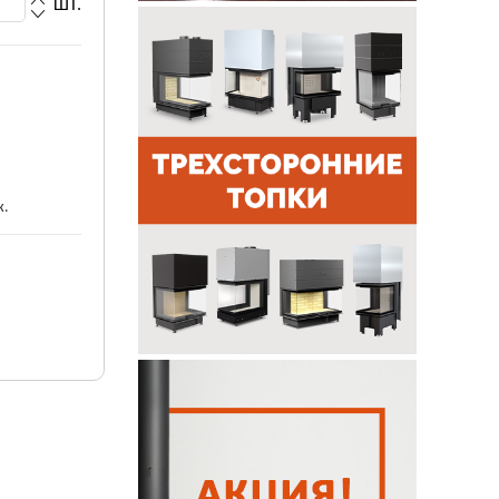
ШТ.
ж.