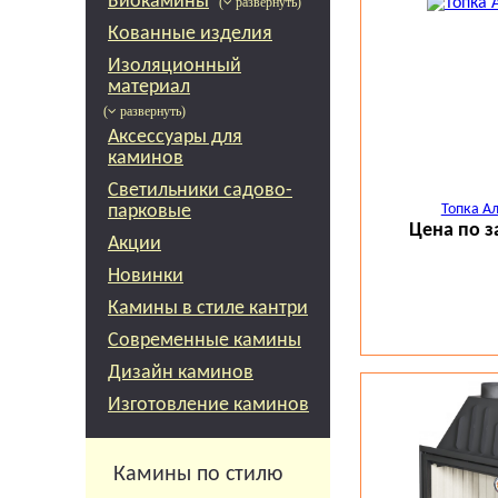
Биокамины
( развернуть)
Кованные изделия
Конструкционн
- стальной цел
Изоляционный
- футеровка оч
материал
- футеровка ша
( развернуть)
- высокий дым
Аксессуары для
- система "чист
каминов
- система "длит
Светильники садово-
- система "втор
Топка А
парковые
- открывание д
Цена по з
Акции
- стальной огра
- размер стекла
Новинки
- размер дверц
Камины в стиле кантри
- шелкография 
Современные камины
- стандартный 
- встроенный ш
Дизайн каминов
- подача возду
Изготовление каминов
- регулировка п
- установочные
- большой золь
Камины по стилю