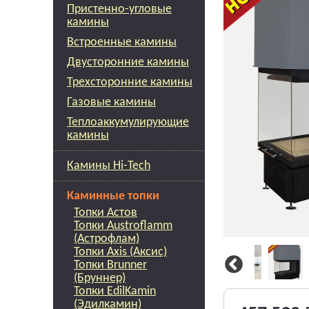
Пристенно-угловые
камины
Встроенные камины
Двусторонние камины
Трехсторонние камины
Газовые камины
Теплоаккумулирующие
камины
Камины Hi-Tech
Каминные топки
Топки Астов
Топки Austroflamm
(Астрофлам)
Топки Axis (Аксис)
Топки Brunner
(Бруннер)
Топки EdilKamin
(Эдилкамин)