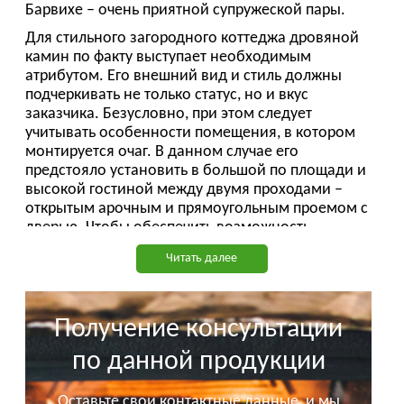
Барвихе – очень приятной супружеской пары.
Для стильного загородного коттеджа дровяной
камин по факту выступает необходимым
атрибутом. Его внешний вид и стиль должны
подчеркивать не только статус, но и вкус
заказчика. Безусловно, при этом следует
учитывать особенности помещения, в котором
монтируется очаг. В данном случае его
предстояло установить в большой по площади и
высокой гостиной между двумя проходами –
открытым арочным и прямоугольным проемом с
дверью. Чтобы обеспечить возможность
наблюдения за игрой пламени сразу после входа
Читать далее
в комнату, естественным был выбор камина с
трехсторонней топкой. Мастера предложили, а
хозяева согласились использовать надежную,
эффектную и сравнительно недорогую
Получение консультации
итальянскую каминную топку MA 271 SL
по данной продукции
известного бренда Piazzetta. Основной материал
отделки – мрамор Lotus Crema.
Оставьте свои контактные данные, и мы