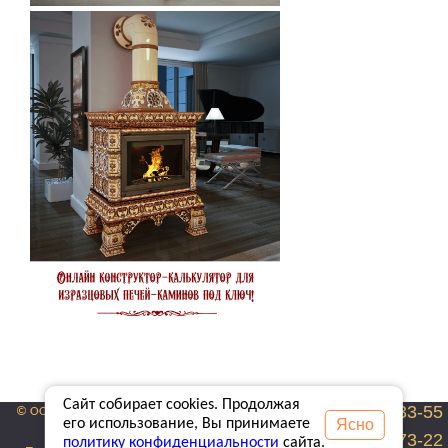
Сайт собирает cookies. Продолжая
+7 (495) 222-33-55
© ООО «Строй-Камин» 1995-2026 гг.
Ясно
его использование, Вы принимаете
Карта сайта
+7 (916) 680-73-22
политику конфиденциальности
сайта.