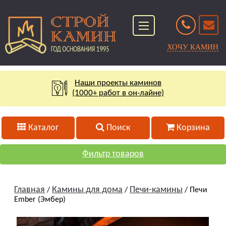
ХОЧУ КАМИН
Наши проекты каминов
(1000+ работ в он-лайне)
Каталог
Поиск
Корзина
Фильтр товаров
Главная
Камины для дома
Печи-камины
/
/
/ Печи
Ember (Эмбер)