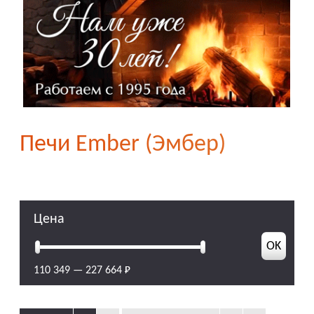
Печи Ember (Эмбер)
Цена
110 349
—
227 664