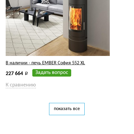
В наличии - печь EMBER София 552 XL
227 664
p
К сравнению
показать все