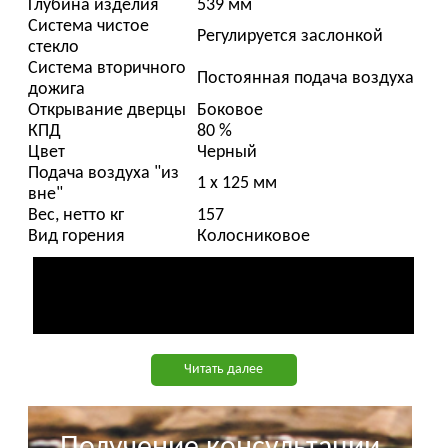
Глубина изделия
539 мм
Система чистое
Регулируется заслонкой
стекло
Система вторичного
Постоянная подача воздуха
дожига
Открывание дверцы
Боковое
КПД
80 %
Цвет
Черный
Подача воздуха "из
1 х 125 мм
вне"
Вес, нетто кг
157
Вид горения
Колосниковое
Читать далее