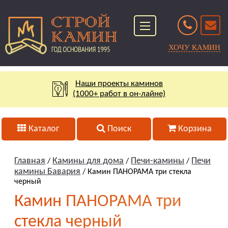
ХОЧУ КАМИН
Наши проекты каминов
(1000+ работ в он-лайне)
Каталог
Поиск
Корзина
Главная
Камины для дома
Печи-камины
Печи
/
/
/
камины Бавария
/ Камин ПАНОРАМА три стекла
черный
Камин ПАНОРАМА три
стекла черный