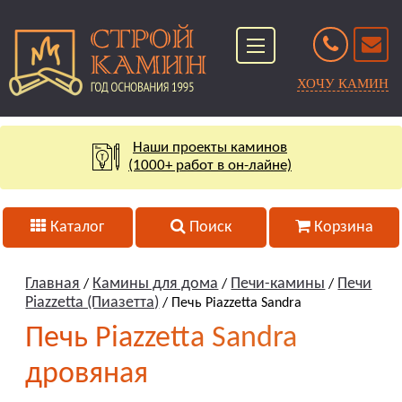
ХОЧУ КАМИН
Наши проекты каминов
(1000+ работ в он-лайне)
Каталог
Поиск
Корзина
Главная
Камины для дома
Печи-камины
Печи
/
/
/
Piazzetta (Пиазетта)
/ Печь Piazzetta Sandra
Печь Piazzetta Sandra
дровяная