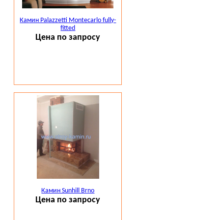
Украину, Беларусь.
Камин Palazzetti Montecarlo fully-
Вся представленная на сайте информация не
fitted
является публичной офертой.
Цена по запросу
Камин Sunhill Brno
Цена по запросу