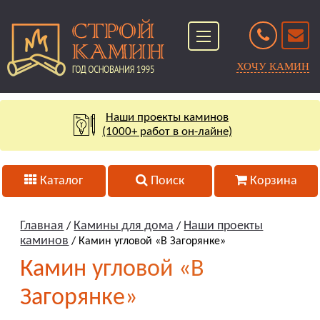
ХОЧУ КАМИН
Наши проекты каминов
(1000+ работ в он-лайне)
Каталог
Поиск
Корзина
Главная
Камины для дома
Наши проекты
/
/
каминов
/ Камин угловой «В Загорянке»
Камин угловой «В
Загорянке»