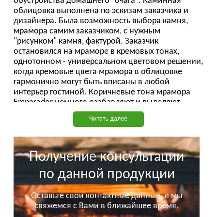
обустройства домашнего "очага". Каминная
облицовка выполнена по эскизам заказчика и
дизайнера. Была возможность выбора камня,
мрамора самим заказчиком, с нужным
"рисунком" камня, фактурой.
Заказчик
остановился на мраморе в кремовых тонах,
однотонном - универсальном цветовом решении,
когда кремовые цвета мрамора в облицовке
гармонично могут быть вписаны в любой
интерьер гостиной. Коричневые тона мрамора
Emperador немного разбавляют и выделяют
однотонные кремовые цвета.
Читать далее
Все работы по монтажу дымохода, каминной
топки и самого мраморного портала, были
выполнены специалистами нашей компании.
Получение консультации
Выбрать и купить мраморный камин, а также
дровяную каминную топку со стеклом к этой
по данной продукции
каминной облицовке, можно в нашем
салоне
каминов на Павелецкой
.
Оставьте свои контактные данные, и мы
Возможно изготовление портала
свяжемся с Вами в ближайшее время.
для углового камина "В Загорянке" из других