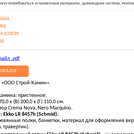
огут потребоваться установочные материалы, дымоходная система, монта
хода
ажа
а и печи
ра
файл .pdf
КАТАЛОГ
: «ООО Строй-Камин».
амина: пристенное.
,0 х (В) 200,0 х (Г) 110,0 см.
ор Crema Nova, Nero Marquino.
:
Ekko LR 8457h (Schmid).
ревянные полки, банкетки, материал для оформления вер
, травертин).