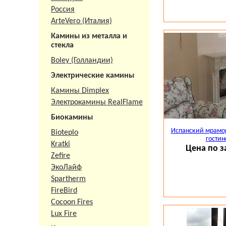
Россия
ArteVero (Италия)
Камины из металла и
стекла
Boley (Голландии)
Электрические камины
Камины Dimplex
Электрокамины RealFlame
Биокамины
Испанский мрамор
Bioteplo
гостин
Kratki
Цена по з
Zefire
ЭкоЛайф
Spartherm
FireBird
Cocoon Fires
Lux Fire