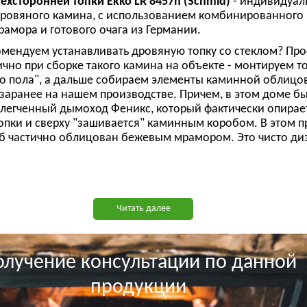
хсторонней топки Ekko LR 8457h (Schmid)
- индивидуал
дровяного камина, с использованием комбинированного
рамора и готового очага из Германии.
мендуем устанавливать дровяную топку со стеклом? Про
чно при сборке такого камина на объекте - монтируем то
го пола", а дальше собираем элементы каминной облицо
заранее на нашем производстве. Причем, в этом доме б
легченный дымоход Феникс, который фактически опирае
пки и сверху "зашивается" каминным коробом. В этом п
б частично облицован бежевым мрамором. Это чисто ди
Читать далее
олучение консультации по данной
продукции