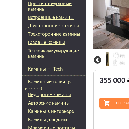
Пристенно-угловые
камины
Встроенные камины
Двусторонние камины
Трехсторонние камины
Газовые камины
Теплоаккумулирующие
камины
Камины Hi-Tech
355 000
Каминные топки
(
развернуть)
Недорогие камины
Авторские камины
В КОРЗ
Камины в интерьере
Камины для дачи
Мраморные порталы