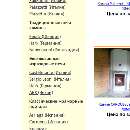
EdilKamin (Италия)
Камин Palazzetti Mo
Palazzetti (Италия)
fitte
Цена по з
Piazzetta (Италия)
Традиционные печи
камины
Keddy (Швеция)
Hark (Германия)
Nannnauuni (Финляндия)
Эксклюзивные
изразцовые печи
Castelmonte (Италия)
Sergio Leoni (Италия)
Hark (Германия)
АВХ (Чехии)
Классические мраморные
Камин CAROUSEL 
порталы
дом
Цена по з
Arriaga (Испания)
Carmona (Испания)
Беларусь