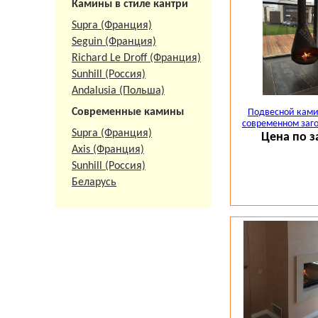
Камины в стиле кантри
Supra (Франция)
Seguin (Франция)
Richard Le Droff (Франция)
Sunhill (Россия)
Andalusia (Польша)
Современные камины
Подвесной камин
современном заг
Supra (Франция)
Цена по з
Axis (Франция)
Sunhill (Россия)
Беларусь