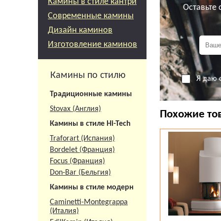
Камины в стиле кантри
Оставьте
Современные камины
Дизайн каминов
Изготовление каминов
Камины по стилю
Я даю 
Традиционные камины
Все элементы к
отделочного ма
Stovax (Англия)
Похожие то
черный Nero Ma
Камины в стиле Hi-Tech
Гарантия на вс
Traforart (Испания)
Вся представле
Bordelet (Франция)
Focus (Франция)
Don-Bar (Бельгия)
Камины в стиле модерн
Caminetti-Montegrappa
(Италия)