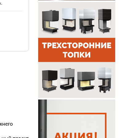
ж.
хнего