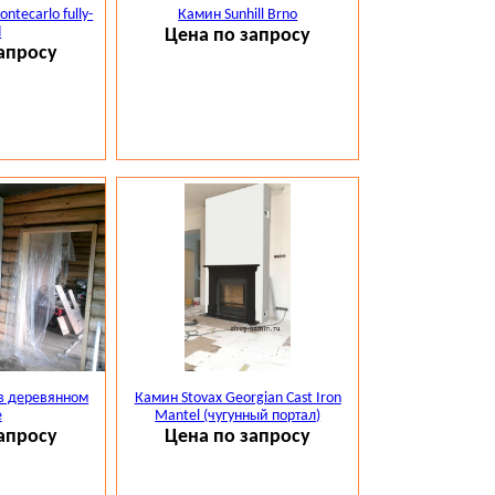
ntecarlo fully-
Камин Sunhill Brno
d
Цена по запросу
апросу
в деревянном
Камин Stovax Georgian Cast Iron
е
Mantel (чугунный портал)
апросу
Цена по запросу