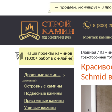
— Продаем, монтируем и прои
8 (800) 
Монтаж камин
Главная
Камин
/
Наши проекты каминов
трехсторонней то
(1000+ работ в он-лайне)
Красиво
Дровяные камины
Schmid 
(
развернуть)
Островные камины
Подвесные камины
Пристенные камины
Угловые камины