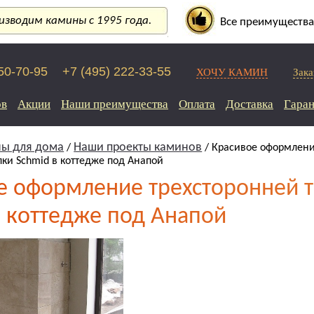
зводим камины с 1995 года.
Все преимущества
250-70-95
+7 (495) 222-33-55
ХОЧУ КАМИН
Зака
ов
Акции
Наши преимущества
Оплата
Доставка
Гаран
ы для дома
Наши проекты каминов
/
/ Красивое оформлен
пки Schmid в коттедже под Анапой
е оформление трехсторонней 
в коттедже под Анапой