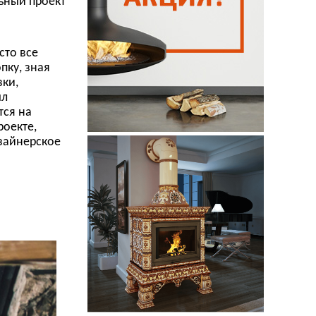
ьный проект
сто все
пку, зная
вки,
ыл
тся на
роекте,
зайнерское