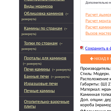
Дополнительно м
Виды мрамора
Облицовка каминов
(
Расчет дымо
развернуть)
Расчет монт
Расчет камин
Камины по странам
(
Вызов масте
развернуть)
Топки по странам
(
Сохранить в 
развернуть)
Порталы для каминов
НАЗАД В 
( развернуть)
Производитель
Печи-камины
( развернуть)
Стиль: Модерн.
Банные печи
( развернуть)
Расположение к
Изразцовые печи
Габариты: (Ш) 270
Материал: мрам
Печные камины
Каминная топка
Доп. опции: де
Отопительно-варочные
короба (мрамор
плиты