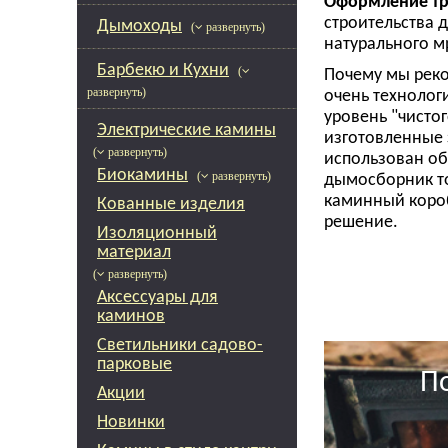
Оформление тре
строительства 
Дымоходы
( развернуть)
натурального м
Барбекю и Кухни
(
Почему мы реко
развернуть)
очень технологи
уровень "чисто
Электрические камины
изготовленные 
( развернуть)
использован об
Биокамины
( развернуть)
дымосборник то
каминный коро
Кованные изделия
решение.
Изоляционный
материал
( развернуть)
Аксессуары для
каминов
Светильники садово-
парковые
П
Акции
Новинки