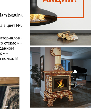
am (Seguin),
а в цвет №5
атериалов -
о стеклом -
В данном
ом -
 полки. В
и имеет
ага - топка
еться не так
 уместна
много
ую очередь
сийские
я или
йшее