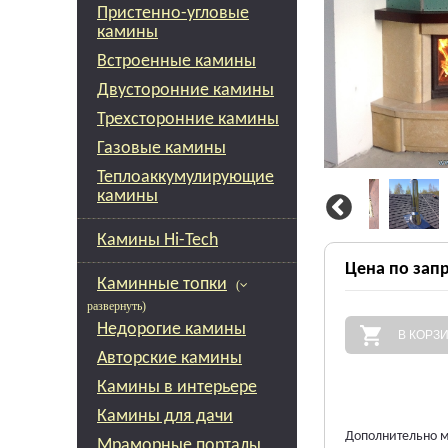
Пристенно-угловые
камины
Встроенные камины
Двусторонние камины
Трехсторонние камины
Газовые камины
Теплоаккумулирующие
камины
Камины Hi-Tech
Цена по зап
Каминные топки
(
развернуть)
Недорогие камины
В КОРЗ
Авторские камины
Камины в интерьере
Камины для дачи
Дополнительно м
Мраморные порталы