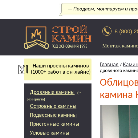
— Продаем, монтируем и прои
8 (800) 
Монтаж камин
Главная
Камин
/
Наши проекты каминов
дровяного камина
(1000+ работ в он-лайне)
Облицовк
Дровяные камины
камина K
(
развернуть)
Островные камины
Подвесные камины
Пристенные камины
Угловые камины