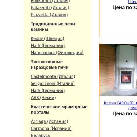
EdilKamin (Италия)
fitte
Вся представле
Цена по з
Palazzetti (Италия)
Piazzetta (Италия)
Традиционные печи
камины
Keddy (Швеция)
Hark (Германия)
Nannnauuni (Финляндия)
Эксклюзивные
изразцовые печи
Castelmonte (Италия)
Sergio Leoni (Италия)
Hark (Германия)
АВХ (Чехии)
Камин CAROUSEL 
Классические мраморные
дом
порталы
Цена по з
Arriaga (Испания)
Carmona (Испания)
Беларусь