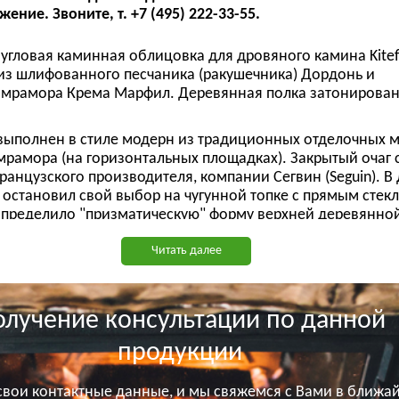
ние. Звоните, т. +7 (495) 222-33-55.
 угловая каминная облицовка для дровяного камина Kitefl
из шлифованного песчаника (ракушечника) Дордонь и
 мрамора Крема Марфил. Деревянная полка затонирован
выполнен в стиле модерн из традиционных отделочных м
мрамора (на горизонтальных площадках). Закрытый очаг с
французского производителя, компании Сегвин (Seguin). 
к остановил свой выбор на чугунной топке с прямым стекл
и определило "призматическую" форму верхней деревянной
нте мы имеем полукруглую геометрию, но и дверца топк
му, что отражается на цене. Самый недорогой вариант оч
Читать далее
ом, но в угловом варианте панорамные очаги будут смотр
ели в пристенном случае. Поэтому, в некоторых случаях
ежных средств на камин. На наш взгляд, наличие подъе
олучение консультации по данной
ерцы топки, более актуальная опция. Но опять же, в перв
открытого огня.
продукции
моудаления, как и на большинстве наших объектах - рос
с. Это надежно, практично и недорого!!!! Есть сомнени
 свои контактные данные, и мы свяжемся с Вами в ближа