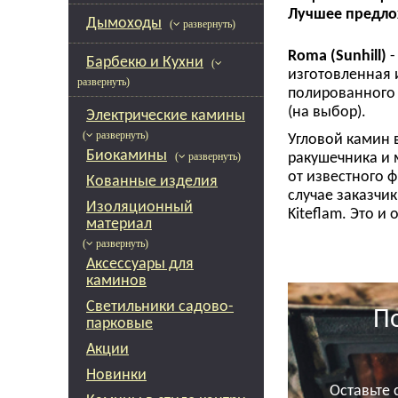
Лучшее предложе
Дымоходы
( развернуть)
Roma (Sunhill)
-
Барбекю и Кухни
(
изготовленная 
развернуть)
полированного
(на выбор).
Электрические камины
( развернуть)
Угловой камин 
Биокамины
ракушечника и 
( развернуть)
от известного 
Кованные изделия
случае заказчи
Изоляционный
Kiteflam. Это 
материал
исходном вариа
( развернуть)
панорамную фор
Аксессуары для
с прямым стекл
каминов
выигрышно, неж
Светильники садово-
"экономия" ден
П
парковые
механизма у дв
для любителей 
Акции
Система для ды
Новинки
дымоходы Феник
Оставьте