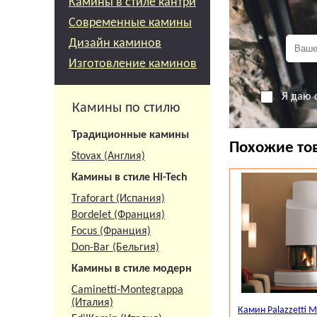
Камины в стиле кантри
вопросы? Звони
Современные камины
и по цене, и по 
Дизайн каминов
Изготовление каминов
Я даю 
Камины по стилю
Традиционные камины
Похожие то
Stovax (Англия)
Камины в стиле Hi-Tech
Traforart (Испания)
Bordelet (Франция)
Focus (Франция)
Don-Bar (Бельгия)
Камины в стиле модерн
Caminetti-Montegrappa
(Италия)
Камин Palazzetti Mo