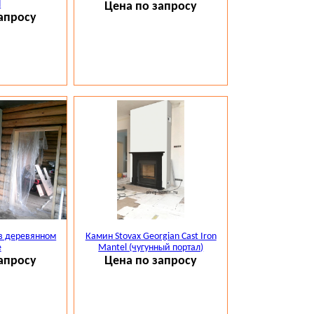
d
Цена по запросу
нная на сайте информация не является публичной офер
апросу
в деревянном
Камин Stovax Georgian Cast Iron
е
Mantel (чугунный портал)
апросу
Цена по запросу