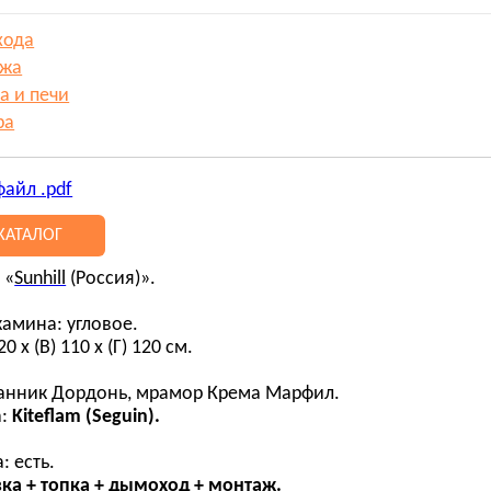
хода
ажа
а и печи
ра
файл .pdf
КАТАЛОГ
 «
Sunhill
(Россия)».
амина: угловое.
0 х (В) 110 х (Г) 120 см.
чанник Дордонь, мрамор Крема Марфил.
:
Kiteflam (Seguin).
.
: есть.
ка + топка + дымоход + монтаж.