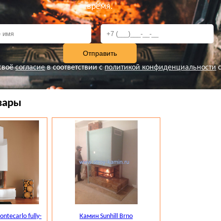
те и мы посоветуем самый оптимальный вариант дровян
время.
качеству.
своё
согласие
в соответствии с
политикой конфиденциальности
с
вары
ntecarlo fully-
Камин Sunhill Brno