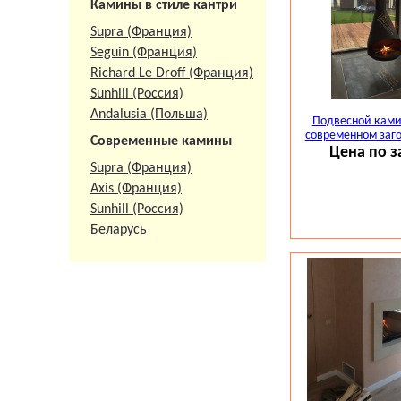
Камины в стиле кантри
Supra (Франция)
Seguin (Франция)
Richard Le Droff (Франция)
Sunhill (Россия)
Andalusia (Польша)
Подвесной камин
современном заг
Современные камины
Цена по з
Supra (Франция)
Axis (Франция)
Sunhill (Россия)
Беларусь