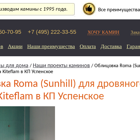
зводим камины с 1995 года.
Все преимущества
250-70-95
+7 (495) 222-33-55
ХОЧУ КАМИН
Зака
ов
Акции
Наши преимущества
Оплата
Доставка
Гаран
ы для дома
Наши проекты каминов
/
/ Облицовка Roma (Sun
 Kiteflam в КП Успенское
а Roma (Sunhill) для дровяно
iteflam в КП Успенское