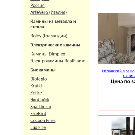
Россия
ArteVero (Италия)
Камины из металла и
стекла
Boley (Голландии)
Электрические камины
Камины Dimplex
Электрокамины RealFlame
Биокамины
Испанский мрамор
гостин
Bioteplo
Цена по з
Kratki
Zefire
ЭкоЛайф
Spartherm
FireBird
Cocoon Fires
Lux Fire