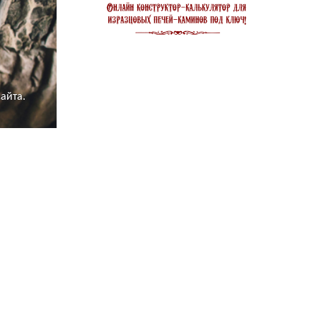
ого камина,
айта.