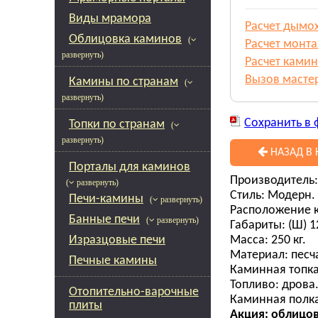
Виды мрамора
Расчет дымо
Облицовка каминов
(
Расчет монт
развернуть)
Расчет камин
Вызов масте
Камины по странам
(
развернуть)
Сохранить в 
Топки по странам
(
развернуть)
НАЗАД В 
Порталы для каминов
Производитель:
( развернуть)
Стиль: Модерн.
Печи-камины
( развернуть)
Расположение к
Банные печи
( развернуть)
Габариты: (Ш) 12
Масса: 250 кг.
Изразцовые печи
Материал: пес
Печные камины
Каминная топка
Топливо: дрова
Отопительно-варочные
Каминная полка
плиты
Акция: облицов