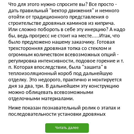
Что для этого нужно спросите вы? Все просто -
дать правильный "вектор движения" и немного
отойти от традиционного представления о
строительстве дровяных каминов из киприча.
Или сложно побороть в себе эту инерцию? А надо
бы, ведь прогресс не стоит на месте.....Итак, что
было предложено нашему заказчику. Готовая
трехсторонняя дровяная топка со стеклом и
огромным количеством всевозможных опций -
регулировка интенсивности, подовое горение и т.
п. Которая впоследствии, была "зашита" в
теплоизоляционный короб под дальнейшую
отделку. Это недорого, практично и монтируется
дня за два, три. В дальнейшем эту конструкцию
можно облицевать всевозможными
отделочными материалами.
Ниже показан познавательный ролик о этапах и
последовательности установки дровяных
трехсторонних каминов. Ну так, для общего
понимания процесса)))
Читать далее